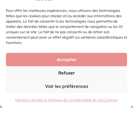
le département de la Haute-Saône.
Pour offrir les meilleures expériences, nous utilisons des technologies
telles que les cookies pour stocker et/ou accéder aux informations des
VACHE DE SALON 2026
appareils. Le fait de consentir à ces technologies nous permettra de
traiter des données telles que le comportement de navigation ou les ID
RETOUR EN IMAGES
uniques sur ce site. Le fait de ne pas consentir ou de retirer son
consentement peut avoir un effet négatif sur certaines caractéristiques et
fonctions.
VOIR LES ÉDITIONS PRÉCÉDENTES
Accepter
Refuser
Voir les préférences
Mentions légales & Politique de confidentialité du site Internet
3 Boulevard Ouest
CS 82019
25050 Besançon cedex