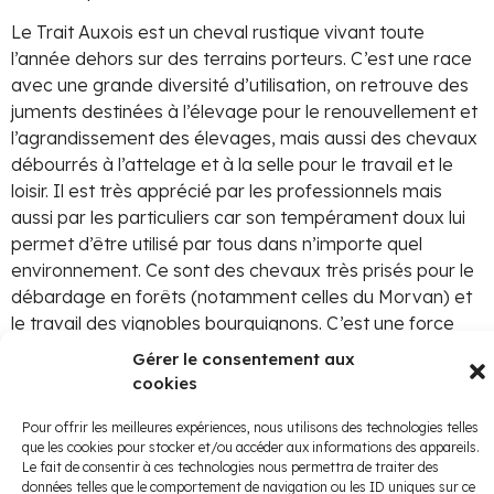
Le Trait Auxois est un cheval rustique vivant toute
l’année dehors sur des terrains porteurs. C’est une race
avec une grande diversité d’utilisation, on retrouve des
juments destinées à l’élevage pour le renouvellement et
l’agrandissement des élevages, mais aussi des chevaux
débourrés à l’attelage et à la selle pour le travail et le
loisir. Il est très apprécié par les professionnels mais
aussi par les particuliers car son tempérament doux lui
permet d’être utilisé par tous dans n’importe quel
environnement. Ce sont des chevaux très prisés pour le
débardage en forêts (notamment celles du Morvan) et
le travail des vignobles bourguignons. C’est une force
tranquille appréciée par certaines collectivités pour le
Gérer le consentement aux
ramassage des ordures ménagères. Une partie de la
cookies
production est également destinée au marché de la
viande qui assure une certaine pérennité de la race, du
Pour offrir les meilleures expériences, nous utilisons des technologies telles
que les cookies pour stocker et/ou accéder aux informations des appareils.
fait de son faible effectif. Ce sont principalement les
Le fait de consentir à ces technologies nous permettra de traiter des
poulains mâles qui sont commercialisés de la sorte.
données telles que le comportement de navigation ou les ID uniques sur ce