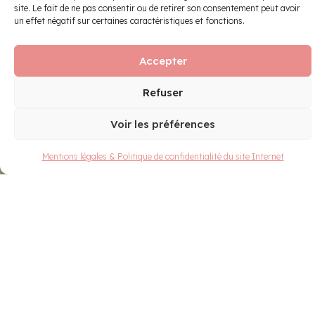
site. Le fait de ne pas consentir ou de retirer son consentement peut avoir
un effet négatif sur certaines caractéristiques et fonctions.
VACHE DE SALON 2026
Accepter
RETOUR EN IMAGES
Refuser
VOIR LES ÉDITIONS PRÉCÉDENTES
Voir les préférences
Mentions légales & Politique de confidentialité du site Internet
3 Boulevard Ouest
CS 82019
25050 Besançon cedex
Tél : 03 81 41 08 09