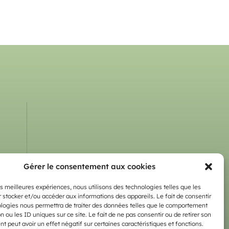
Gérer le consentement aux cookies
3 Boulevard Ouest
CS 82019
les meilleures expériences, nous utilisons des technologies telles que les
25050 Besançon cedex
 stocker et/ou accéder aux informations des appareils. Le fait de consentir
ologies nous permettra de traiter des données telles que le comportement
Tél : 03 81 41 08 09
n ou les ID uniques sur ce site. Le fait de ne pas consentir ou de retirer son
 peut avoir un effet négatif sur certaines caractéristiques et fonctions.