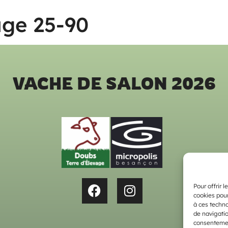
age 25-90
VACHE DE SALON 2026
Pour offrir 
cookies pour
à ces techn
de navigatio
consentement