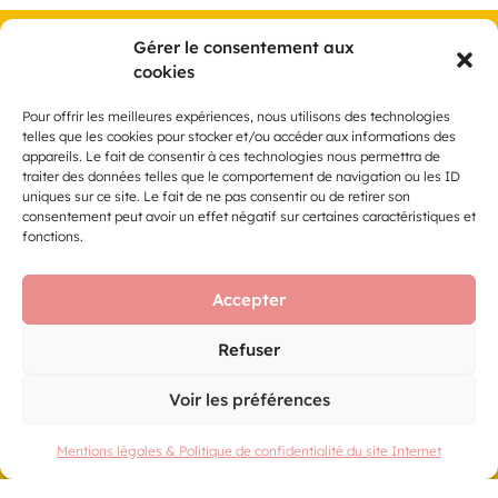
VACHE DE SALON 2026
Gérer le consentement aux
cookies
RETOUR EN IMAGES
Pour offrir les meilleures expériences, nous utilisons des technologies
telles que les cookies pour stocker et/ou accéder aux informations des
VOIR LES ÉDITIONS PRÉCÉDENTES
appareils. Le fait de consentir à ces technologies nous permettra de
traiter des données telles que le comportement de navigation ou les ID
uniques sur ce site. Le fait de ne pas consentir ou de retirer son
consentement peut avoir un effet négatif sur certaines caractéristiques et
fonctions.
Accepter
Refuser
3 Boulevard Ouest
Voir les préférences
CS 82019
25050 Besançon cedex
Mentions légales & Politique de confidentialité du site Internet
Tél : 03 81 41 08 09